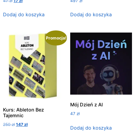
47
zł
17
zł
497
zł
Dodaj do koszyka
Dodaj do koszyka
Promocja!
Mój Dzień z AI
Kurs: Ableton Bez
47
zł
Tajemnic
250
zł
147
zł
Dodaj do koszyka