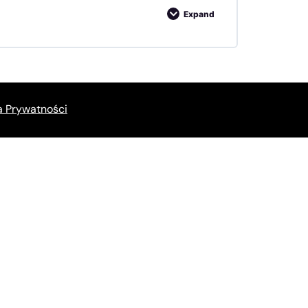
Expand
0% COMPLETE
0/14 Steps
a Prywatności