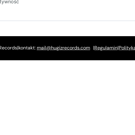
atywność
Records
|
kontakt:
mail@hugizrecords.com
|
Regulamin
|
Polityk
ęcia Poza Muzyką