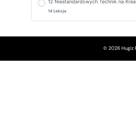
12 Niestandardowych Technik na Kre
14 Lekcje
Moduł Content
© 2026 Hugiz 
Powitanie
Rozpęd
Otwieranie się na Inne Kreatywne Zaj
Wystawianie się na Stres
Stojące Biurko